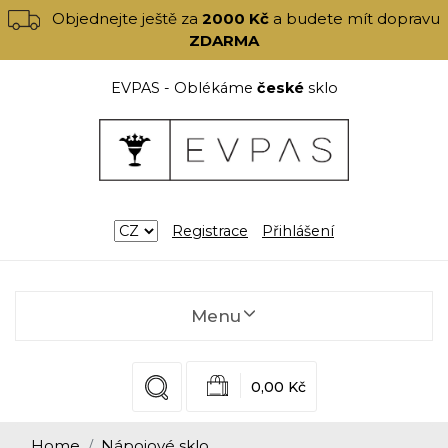
Objednejte ještě za
2000 Kč
a budete mít dopravu
ZDARMA
EVPAS - Oblékáme
české
sklo
Registrace
Přihlášení
Menu
0,00 Kč
Home
Nápojové sklo