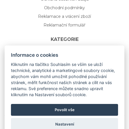
Obchodní podmínky
Reklamace a vrácení zboží
Reklamační formulář
KATEGORIE
Nápojové sklo
Informace o cookies
Bydlení
Kliknutím na tlačítko Souhlasím se vším se uloží
technické, analytické a marketingové soubory cookie,
Dárkový poukaz na míru
abychom vám mohli umožnit pohodlné používání
Mystery box
stránek, měřit funkčnost našich stránek a cílit na vás
Kolekce
reklamu. Své preference můžete snadno upravit
kliknutím na Nastavení souborů cookie.
NOVÁ rozkvetlá KOLEKCE 🌸🌼
Povolit vše
Nastavení
Copyright © 2019
aceit.cz
All Right Reserved.