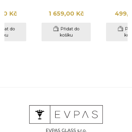
00 Kč
1 659,00 Kč
499,
idat do
Přidat do
Při
šíku
košíku
koš
EVPAS GLASS s.r.o.