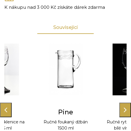
K nákupu nad 3 000 Kč získáte dárek zdarma
Související
ine
Pine
Pi
 sklenice na
Ručně foukaný džbán
Ručně rytá 
r 65 ml
1500 ml
bílé vín