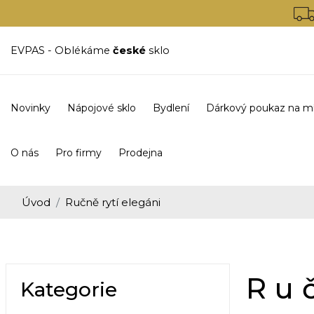
EVPAS - Oblékáme
české
sklo
Novinky
Nápojové sklo
Bydlení
Dárkový poukaz na m
O nás
Pro firmy
Prodejna
Úvod
Ručně rytí elegáni
Ru
Kategorie