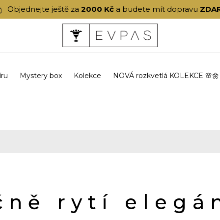
Objednejte ještě za
2000 Kč
a budete mít dopravu
ZDA
íru
Mystery box
Kolekce
NOVÁ rozkvetlá KOLEKCE 🌸🌼
čně rytí elegá