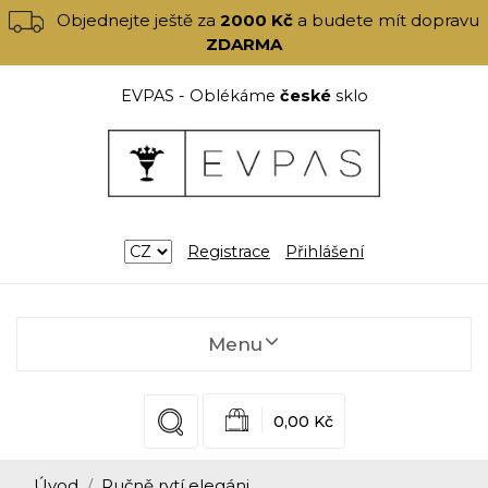
Objednejte ještě za
2000 Kč
a budete mít dopravu
ZDARMA
EVPAS - Oblékáme
české
sklo
Registrace
Přihlášení
Menu
0,00 Kč
Úvod
Ručně rytí elegáni