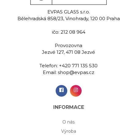
 black
Glory smoke
Glory
black
EVPAS GLASS s.r.o.
tá láhev na
Ručně rytá
Bělehradská 858/23, Vinohrady, 120 00 Praha
y 800 ml
whisky 
Ručně rytá láhev na
whisky 800 ml
ičo: 212 08 964
,00 Kč
3 899,00 Kč
3 899
Provozovna
Jezvé 127, 471 08 Jezvé
idat do
Přidat do
Při
Telefon:
+420 771 135 530
šíku
košíku
koš
Email:
shop@evpas.cz
INFORMACE
O nás
Výroba