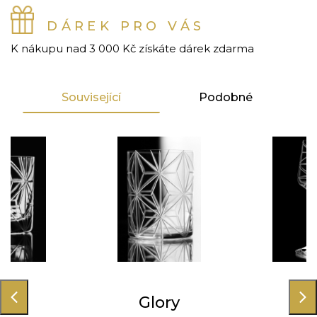
DÁREK PRO VÁS
K nákupu nad 3 000 Kč získáte dárek zdarma
Související
Podobné
ory
Glory
Gl