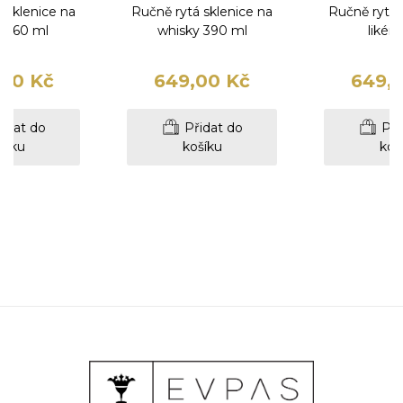
 sklenice na
Ručně rytá sklenice na
Ručně rytá 
ny 60 ml
whisky 390 ml
likér 
00 Kč
649,00 Kč
649,
idat do
Přidat do
Při
šíku
košíku
koš