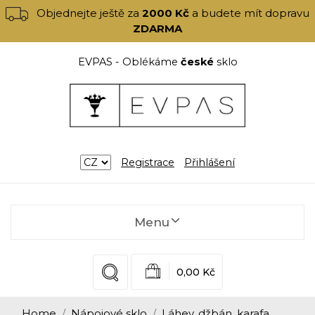
Objednejte ještě za
2000 Kč
a budete mít dopravu
ZDARMA
EVPAS - Oblékáme
české
sklo
Registrace
Přihlášení
Menu
0,00 Kč
Home
Nápojové sklo
Láhev, džbán, karafa