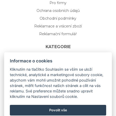
Pro firmy
Ochrana osobních údajů
Obchodní podmínky
Reklamace a vrácení zboží
Reklamační formulář
KATEGORIE
Nápojové sklo
Informace o cookies
Bydlení
Kliknutím na tlačítko Souhlasím se vším se uloží
technické, analytické a marketingové soubory cookie,
Dárkový poukaz na míru
abychom vám mohli umožnit pohodlné používání
Mystery box
stránek, měřit funkčnost našich stránek a cílit na vás
Kolekce
reklamu. Své preference můžete snadno upravit
kliknutím na Nastavení souborů cookie.
NOVÁ rozkvetlá KOLEKCE 🌸🌼
Povolit vše