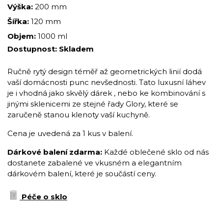
Výška:
200 mm
Šířka:
120 mm
Objem:
1000 ml
Dostupnost:
Skladem
Ručně rytý design téměř až geometrických linií dodá
vaší domácnosti punc nevšednosti. Tato luxusní láhev
je i vhodná jako skvělý dárek , nebo ke kombinování s
jinými sklenicemi ze stejné řady Glory, které se
zaručeně stanou klenoty vaší kuchyně.
Cena je uvedená za 1 kus v balení.
Dárkové balení zdarma:
Každé oblečené sklo od nás
dostanete zabalené ve vkusném a elegantním
dárkovém balení, které je součástí ceny.
Péče o sklo