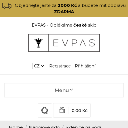
Objednejte ještě za
2000 Kč
a budete mít dopravu
ZDARMA
EVPAS - Oblékáme
české
sklo
Registrace
Přihlášení
Menu
0,00 Kč
Home
Nápojové sklo
Sklenice na vodu