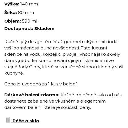
Výška:
140 mm
Šířka:
80 mm
Objem:
590 ml
Dostupnost:
Skladem
Ručně rytý design téměř až geometrických linií dodá
vaší domácnosti punc nevšednosti. Tato luxusní
sklenice na vodu, koktejl či pivo je i vhodná jako skvělý
dárek ,nebo ke kombinování s jinými sklenicemi ze
stejné řady Glory, které se zaručeně stanou klenoty vaší
kuchyně.
Cena je uvedená za 1 kus v balení.
Dárkové balení zdarma:
Každé oblečené sklo od nás
dostanete zabalené ve vkusném a elegantním
dárkovém balení, které je součástí ceny.
Péče o sklo