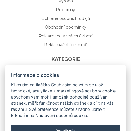
Výroba
Pro firmy
Ochrana osobních údajů
Obchodní podmínky
Reklamace a vrácení zboží
Reklamační formulář
KATEGORIE
Nápojové sklo
Informace o cookies
Bydlení
Kliknutím na tlačítko Souhlasím se vším se uloží
technické, analytické a marketingové soubory cookie,
Dárkový poukaz na míru
abychom vám mohli umožnit pohodlné používání
Mystery box
stránek, měřit funkčnost našich stránek a cílit na vás
Kolekce
reklamu. Své preference můžete snadno upravit
kliknutím na Nastavení souborů cookie.
NOVÁ rozkvetlá KOLEKCE 🌸🌼
Povolit vše