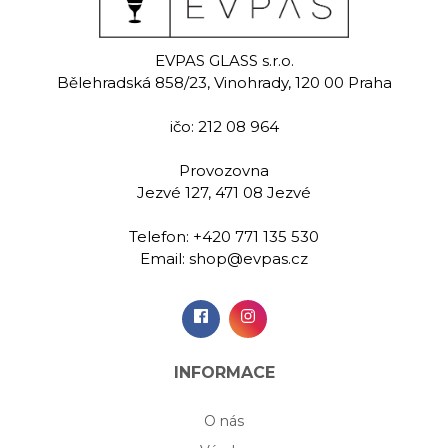
eat
Tenacity
Ne
EVPAS GLASS s.r.o.
 sklenice na
Ručně malovaná
Ručně rytá 
Bělehradská 858/23, Vinohrady, 120 00 Praha
 590 ml
sklenice na vodu 590
vodu 5
ml
ičo: 212 08 964
00 Kč
569,00 Kč
599,
Provozovna
Jezvé 127, 471 08 Jezvé
idat do
Přidat do
Při
šíku
košíku
koš
Telefon:
+420 771 135 530
Email:
shop@evpas.cz
INFORMACE
O nás