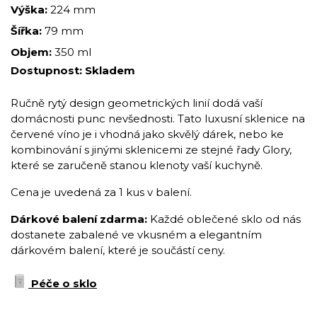
Výška:
224 mm
Šířka:
79 mm
Objem:
350 ml
Dostupnost:
Skladem
Ručně rytý design geometrických linií dodá vaší
domácnosti punc nevšednosti. Tato luxusní sklenice na
červené víno je i vhodná jako skvělý dárek, nebo ke
kombinování s jinými sklenicemi ze stejné řady Glory,
které se zaručeně stanou klenoty vaší kuchyně.
Cena je uvedená za 1 kus v balení.
Dárkové balení zdarma:
Každé oblečené sklo od nás
dostanete zabalené ve vkusném a elegantním
dárkovém balení, které je součástí ceny.
Péče o sklo