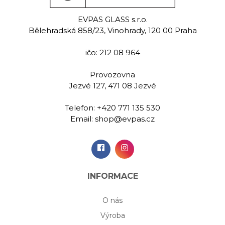
ight
Rowan
Ne
ite
EVPAS GLASS s.r.o.
Ručně rytá sklenice na
Ručně rytá 
Bělehradská 858/23, Vinohrady, 120 00 Praha
červené víno 350 ml
červené ví
malovaná
 na červené
ičo: 212 08 964
 350 ml
Provozovna
00 Kč
609,00 Kč
689,
Jezvé 127, 471 08 Jezvé
Telefon:
+420 771 135 530
idat do
Přidat do
Při
Email:
shop@evpas.cz
šíku
košíku
koš
INFORMACE
O nás
Výroba