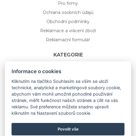
Pro firmy
Ochrana osobních údajů
Obchodní podmínky
Reklamace a vrácení zboží
Reklamační formulář
KATEGORIE
Nápojové sklo
Informace o cookies
Bydlení
Kliknutím na tlačítko Souhlasím se vším se uloží
technické, analytické a marketingové soubory cookie,
Dárkový poukaz na míru
abychom vám mohli umožnit pohodlné používání
Mystery box
stránek, měřit funkčnost našich stránek a cílit na vás
Kolekce
reklamu. Své preference můžete snadno upravit
kliknutím na Nastavení souborů cookie.
NOVÁ rozkvetlá KOLEKCE 🌸🌼
Povolit vše