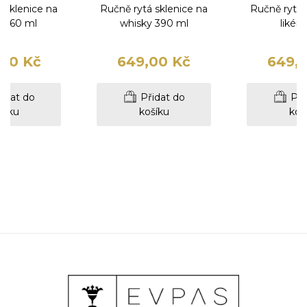
 sklenice na
Ručně rytá sklenice na
Ručně rytá 
ny 60 ml
whisky 390 ml
likér 
00 Kč
649,00 Kč
649,
idat do
Přidat do
Při
šíku
košíku
koš