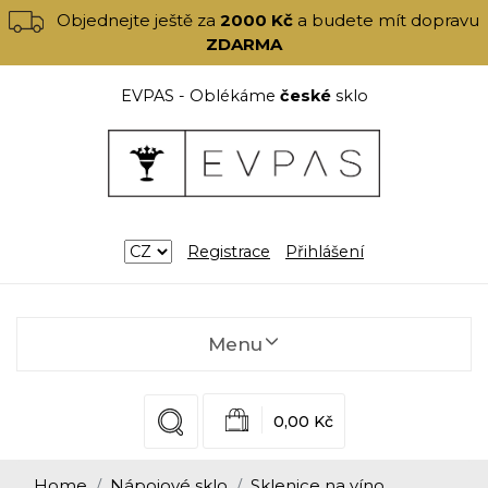
Objednejte ještě za
2000 Kč
a budete mít dopravu
ZDARMA
EVPAS - Oblékáme
české
sklo
Registrace
Přihlášení
Menu
0,00 Kč
Home
Nápojové sklo
Sklenice na víno