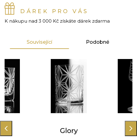
DÁREK PRO VÁS
K nákupu nad 3 000 Kč získáte dárek zdarma
Související
Podobné
ory
Glory
Gl