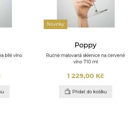
Novinky
Poppy
a bílé víno
Ručně malovaná sklenice na červené
víno 710 ml
č
1 229,00 Kč
ku
Přidat do košíku