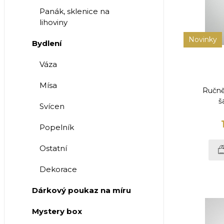
Panák, sklenice na
lihoviny
Novinky
Bydlení
Váza
Mísa
Ručně
š
Svícen
Popelník
Ostatní
Dekorace
Dárkový poukaz na míru
Mystery box