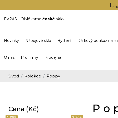
EVPAS - Oblékáme
české
sklo
Novinky
Nápojové sklo
Bydlení
Dárkový poukaz na m
O nás
Pro firmy
Prodejna
Úvod
Kolekce
Poppy
Po
Cena (Kč)
1 089
2 309