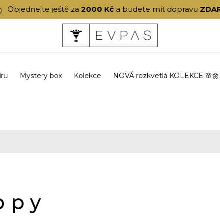
Objednejte ještě za
2000 Kč
a budete mít dopravu
ZDA
íru
Mystery box
Kolekce
NOVÁ rozkvetlá KOLEKCE 🌸🌼
ppy