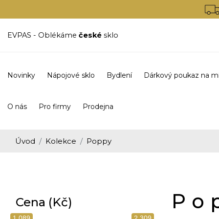
EVPAS - Oblékáme
české
sklo
Novinky
Nápojové sklo
Bydlení
Dárkový poukaz na m
O nás
Pro firmy
Prodejna
Úvod
Kolekce
Poppy
Po
Cena (Kč)
1 089
2 309