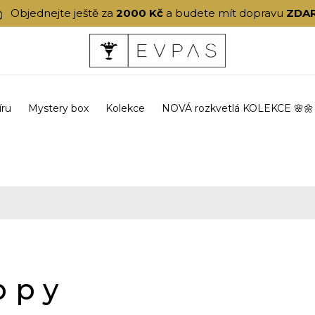
Objednejte ještě za
2000 Kč
a budete mít dopravu
ZDA
íru
Mystery box
Kolekce
NOVÁ rozkvetlá KOLEKCE 🌸🌼
ppy