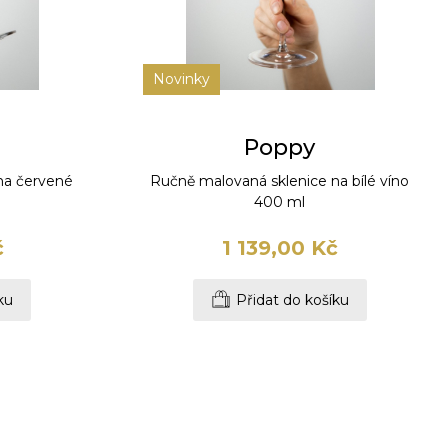
Novinky
Poppy
na červené
Ručně malovaná sklenice na bílé víno
400 ml
č
1 139,00 Kč
ku
Přidat do košíku