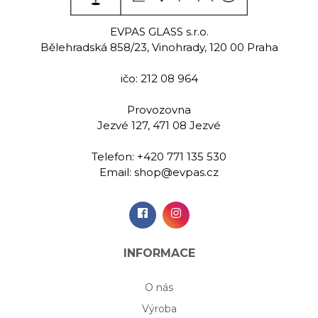
rid
Glory
Ne
EVPAS GLASS s.r.o.
 sklenice na
Ručně rytá sklenice na
Ručně rytá 
Bělehradská 858/23, Vinohrady, 120 00 Praha
 590 ml
vodu 590 ml
vodu 5
ičo: 212 08 964
00 Kč
719,00 Kč
599,
Provozovna
Jezvé 127, 471 08 Jezvé
idat do
Přidat do
Při
šíku
košíku
koš
Telefon:
+420 771 135 530
Email:
shop@evpas.cz
INFORMACE
O nás
Výroba