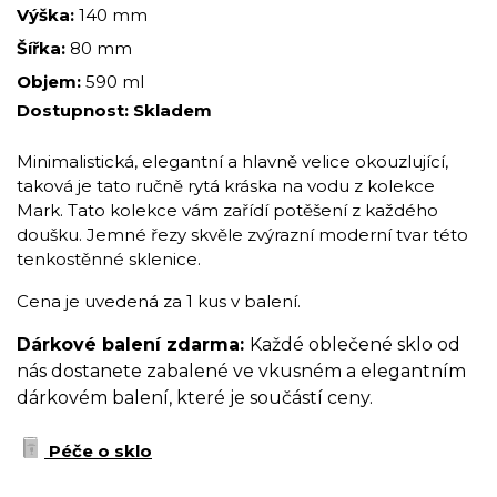
Výška:
140 mm
Šířka:
80 mm
Objem:
590 ml
Dostupnost:
Skladem
Minimalistická, elegantní a hlavně velice okouzlující,
taková je tato ručně rytá kráska na vodu z kolekce
Mark. Tato kolekce vám zařídí potěšení z každého
doušku. Jemné řezy skvěle zvýrazní moderní tvar této
tenkostěnné sklenice.
Cena je uvedená za 1 kus v balení.
Dárkové balení zdarma:
Každé oblečené sklo od
nás dostanete zabalené ve vkusném a elegantním
dárkovém balení, které je součástí ceny.
Péče o sklo