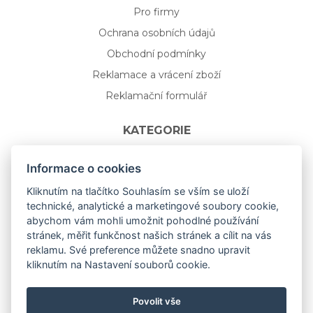
Pro firmy
Ochrana osobních údajů
Obchodní podmínky
Reklamace a vrácení zboží
Reklamační formulář
KATEGORIE
Nápojové sklo
Informace o cookies
Bydlení
Kliknutím na tlačítko Souhlasím se vším se uloží
technické, analytické a marketingové soubory cookie,
Dárkový poukaz na míru
abychom vám mohli umožnit pohodlné používání
Mystery box
stránek, měřit funkčnost našich stránek a cílit na vás
Kolekce
reklamu. Své preference můžete snadno upravit
kliknutím na Nastavení souborů cookie.
NOVÁ rozkvetlá KOLEKCE 🌸🌼
Povolit vše