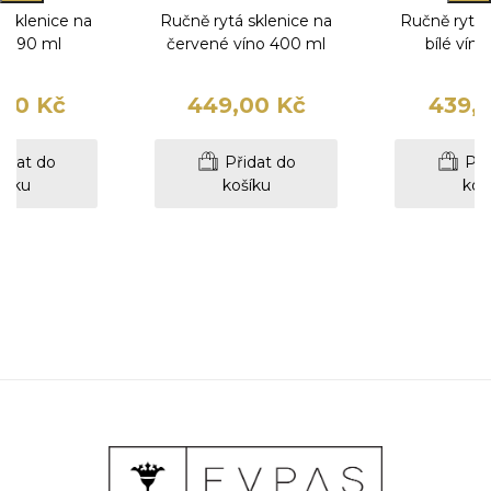
 sklenice na
Ručně rytá sklenice na
Ručně rytá 
y 390 ml
červené víno 400 ml
bílé vín
00 Kč
449,00 Kč
439,
idat do
Přidat do
Při
šíku
košíku
koš