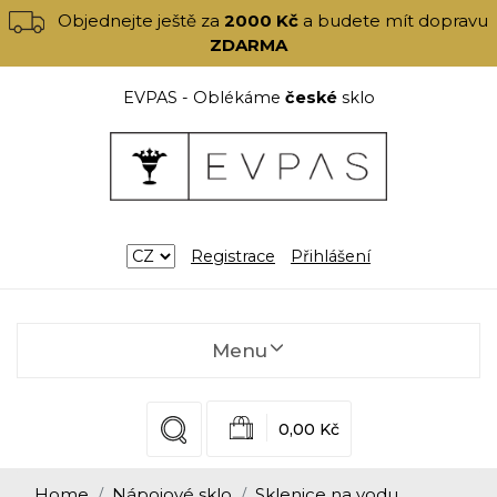
Objednejte ještě za
2000 Kč
a budete mít dopravu
ZDARMA
EVPAS - Oblékáme
české
sklo
Registrace
Přihlášení
Menu
0,00 Kč
Home
Nápojové sklo
Sklenice na vodu