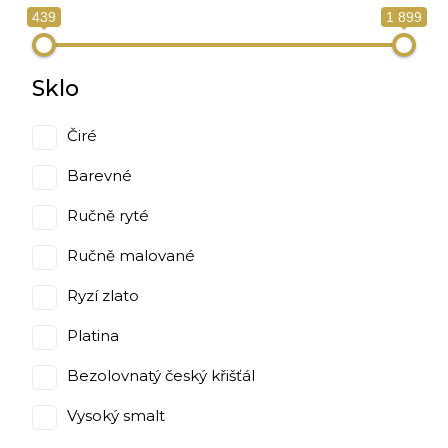
439
1 899
Sklo
Čiré
Barevné
Ručně ryté
Ručně malované
Ryzí zlato
Platina
Bezolovnatý český křišťál
Vysoký smalt