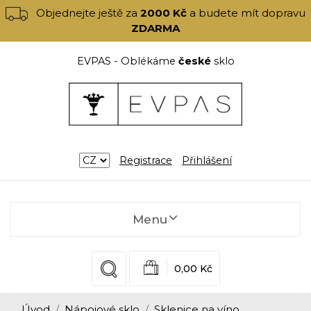
Objednejte ještě za
2000 Kč
a budete mít dopravu
ZDARMA
EVPAS - Oblékáme
české
sklo
Registrace
Přihlášení
Menu
0,00 Kč
Úvod
Nápojové sklo
Sklenice na víno