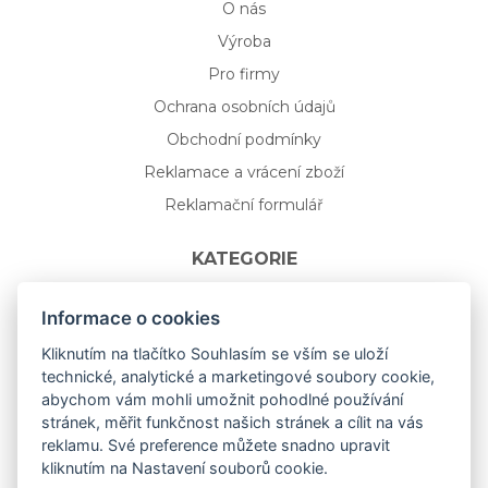
O nás
Výroba
Pro firmy
Ochrana osobních údajů
Obchodní podmínky
Reklamace a vrácení zboží
Reklamační formulář
KATEGORIE
Nápojové sklo
Informace o cookies
Bydlení
Kliknutím na tlačítko Souhlasím se vším se uloží
technické, analytické a marketingové soubory cookie,
Dárkový poukaz na míru
abychom vám mohli umožnit pohodlné používání
Mystery box
stránek, měřit funkčnost našich stránek a cílit na vás
Kolekce
reklamu. Své preference můžete snadno upravit
kliknutím na Nastavení souborů cookie.
NOVÁ rozkvetlá KOLEKCE 🌸🌼