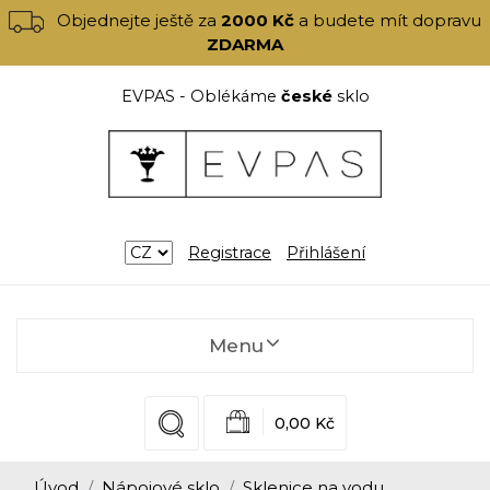
Objednejte ještě za
2000 Kč
a budete mít dopravu
ZDARMA
EVPAS - Oblékáme
české
sklo
Registrace
Přihlášení
Menu
0,00 Kč
Úvod
Nápojové sklo
Sklenice na vodu