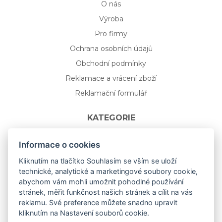
O nás
Výroba
Pro firmy
Ochrana osobních údajů
Obchodní podmínky
Reklamace a vrácení zboží
Reklamační formulář
KATEGORIE
Nápojové sklo
Informace o cookies
Bydlení
Kliknutím na tlačítko Souhlasím se vším se uloží
technické, analytické a marketingové soubory cookie,
Dárkový poukaz na míru
abychom vám mohli umožnit pohodlné používání
Mystery box
stránek, měřit funkčnost našich stránek a cílit na vás
Kolekce
reklamu. Své preference můžete snadno upravit
kliknutím na Nastavení souborů cookie.
NOVÁ rozkvetlá KOLEKCE 🌸🌼