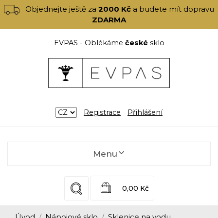
Objednejte ještě za
2000 Kč
a budete mít dopravu
ZDARMA
EVPAS - Oblékáme
české
sklo
Registrace
Přihlášení
Menu
0,00 Kč
Úvod
Nápojové sklo
Sklenice na vodu