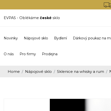
EVPAS - Oblékáme
české
sklo
Novinky
Nápojové sklo
Bydlení
Dárkový poukaz na m
O nás
Pro firmy
Prodejna
Home
Nápojové sklo
Sklenice na whisky a rum