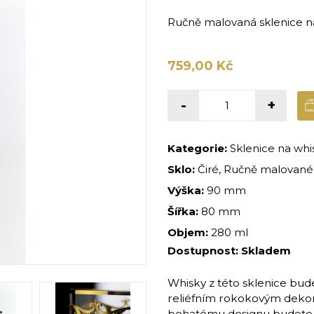
Ručně malovaná sklenice n
759,00 Kč
-
+
Kategorie:
Sklenice na whi
Sklo:
Čiré, Ručně malované, 
Výška:
90 mm
Šířka:
80 mm
Objem:
280 ml
Dostupnost:
Skladem
Whisky z této sklenice bud
reliéfním rokokovým dekor
bohatému designu budete mít