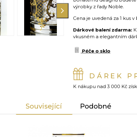
výrobky z řady Noble.
Cena je uvedená za 1 kus v 
Dárkové balení zdarma:
K
vkusném a elegantním dárko
Péče o sklo
DÁREK P
K nákupu nad 3 000 Kč zís
Související
Podobné