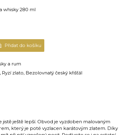
a whisky 280 ml
Přidat do košíku
sky a rum
Ryzí zlato, Bezolovnatý český křišťál
e jistě ještě lepší. Obvod je vyzdoben malovaným
em, který je poté vyzlacen karátovým zlatem. Díky
 při pití vznešený pocit. Podívejte se i na ostatní