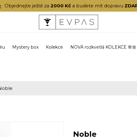
Objednejte ještě za
2000 Kč
a budete mít dopravu
ZDA
íru
Mystery box
Kolekce
NOVÁ rozkvetlá KOLEKCE 🌸🌼
Noble
Noble