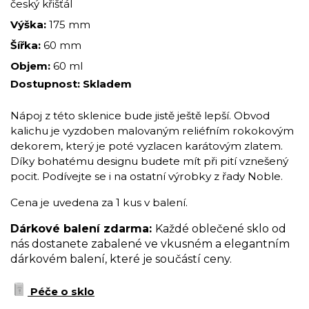
český křišťál
Výška:
175 mm
Šířka:
60 mm
Objem:
60 ml
Dostupnost:
Skladem
Nápoj z této sklenice bude jistě ještě lepší. Obvod
kalichu je vyzdoben malovaným reliéfním rokokovým
dekorem, který je poté vyzlacen karátovým zlatem.
Díky bohatému designu budete mít při pití vznešený
pocit. Podívejte se i na ostatní výrobky z řady Noble.
Cena je uvedena za 1 kus v balení.
Dárkové balení zdarma:
Každé oblečené sklo od
nás dostanete zabalené ve vkusném a elegantním
dárkovém balení, které je součástí ceny.
Péče o sklo