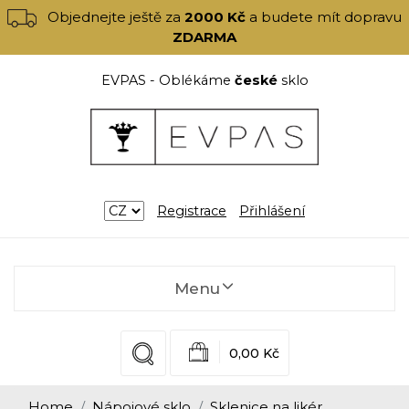
Objednejte ještě za
2000 Kč
a budete mít dopravu
ZDARMA
EVPAS - Oblékáme
české
sklo
Registrace
Přihlášení
Menu
0,00 Kč
Home
Nápojové sklo
Sklenice na likér