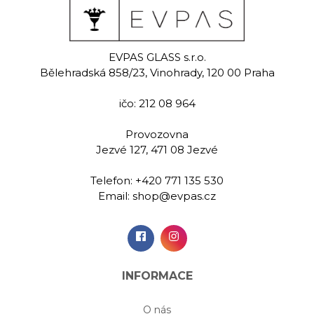
old
Evpas
Evpas 
tinum
EVPAS GLASS s.r.o.
Ručně rytá sklenice na
Ručně rytá 
Bělehradská 858/23, Vinohrady, 120 00 Praha
likér 60 ml
likér 
malovaná
a likér 60 ml
ičo: 212 08 964
00 Kč
1 199,00 Kč
1 299
Provozovna
Jezvé 127, 471 08 Jezvé
idat do
Přidat do
Při
Telefon:
+420 771 135 530
šíku
košíku
koš
Email:
shop@evpas.cz
INFORMACE
O nás