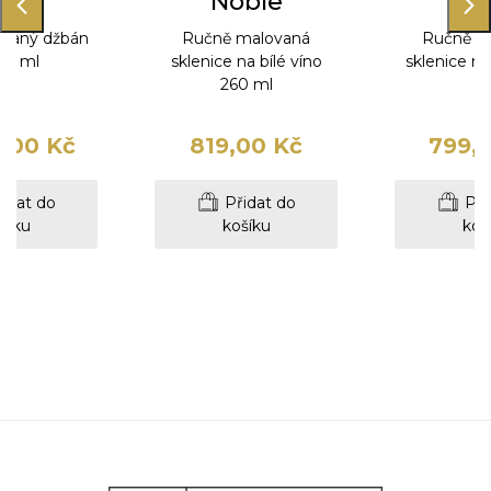
ble
Noble
No
ukaný džbán
Ručně malovaná
Ručně m
00 ml
sklenice na bílé víno
sklenice n
260 ml
m
,00 Kč
819,00 Kč
799,
idat do
Přidat do
Při
šíku
košíku
koš