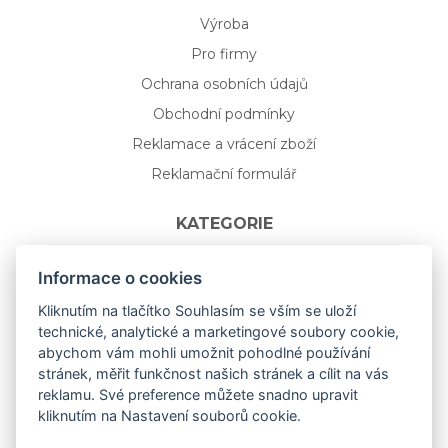
Výroba
Pro firmy
Ochrana osobních údajů
Obchodní podmínky
Reklamace a vrácení zboží
Reklamační formulář
KATEGORIE
Nápojové sklo
Informace o cookies
Bydlení
Kliknutím na tlačítko Souhlasím se vším se uloží
technické, analytické a marketingové soubory cookie,
Dárkový poukaz na míru
abychom vám mohli umožnit pohodlné používání
Mystery box
stránek, měřit funkčnost našich stránek a cílit na vás
Kolekce
reklamu. Své preference můžete snadno upravit
kliknutím na Nastavení souborů cookie.
NOVÁ rozkvetlá KOLEKCE 🌸🌼