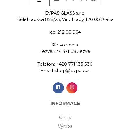
ala
Jasmine
Ko
EVPAS GLASS s.r.o.
 sklenice na
Ručně rytá sklenice na
Ručně rytá 
Bělehradská 858/23, Vinohrady, 120 00 Praha
y 230 ml
whisky 280 ml
whisky 
ičo: 212 08 964
00 Kč
489,00 Kč
419,
Provozovna
Jezvé 127, 471 08 Jezvé
idat do
Přidat do
Při
šíku
košíku
koš
Telefon:
+420 771 135 530
Email:
shop@evpas.cz
INFORMACE
O nás
Výroba