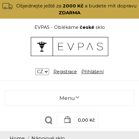
Objednejte ještě za
2000 Kč
a budete mít dopravu
ZDARMA
EVPAS - Oblékáme
české
sklo
Registrace
Přihlášení
Menu
0,00 Kč
Home
Nápojové sklo