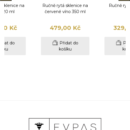
 sklenice na
Ručně rytá sklenice na
Ručně rytá
 420 ml
červené víno 350 ml
00 Kč
479,00 Kč
329,
idat do
Přidat do
Při
šíku
košíku
koš