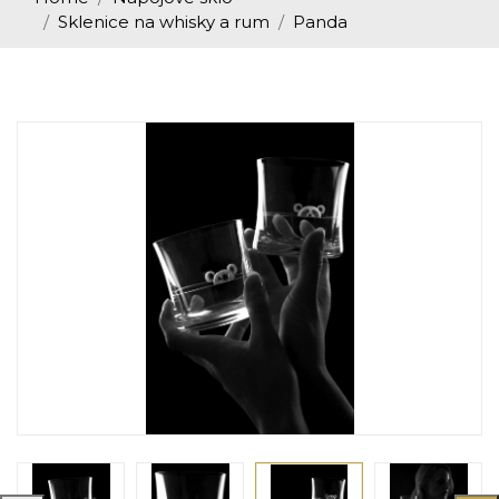
Sklenice na whisky a rum
Panda