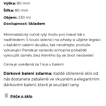
Výška:
80 mm
Šířka:
80 mm
Objem:
230 ml
Dostupnost:
Skladem
Minimalistický ručně rytý motiv pro hravé lidi s
nadhledem. S touto sklenicí na whisky si užijete legraci
v každém vašem doušku, tak neváhejte, protože
vykukující Panda je opravdu schopna pokaždé
vykouzlit úsměv, bez kterého by se život neobešel.
Cena je uvedená za 1 kus v balení.
Dárkové balení zdarma:
Každé oblečené sklo od
nás dostanete zabalené ve vkusném a elegantním
dárkovém balení, které je součástí ceny.
Péče o sklo