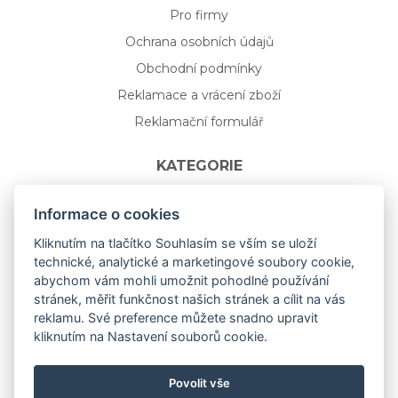
Pro firmy
Ochrana osobních údajů
Obchodní podmínky
Reklamace a vrácení zboží
Reklamační formulář
KATEGORIE
Nápojové sklo
Informace o cookies
Bydlení
Kliknutím na tlačítko Souhlasím se vším se uloží
technické, analytické a marketingové soubory cookie,
Dárkový poukaz na míru
abychom vám mohli umožnit pohodlné používání
Mystery box
stránek, měřit funkčnost našich stránek a cílit na vás
Kolekce
reklamu. Své preference můžete snadno upravit
kliknutím na Nastavení souborů cookie.
NOVÁ rozkvetlá KOLEKCE 🌸🌼
Povolit vše