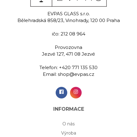
nda
Jasmine
Pa
EVPAS GLASS s.r.o.
 sklenice na
Ručně rytá sklenice na
Ručně rytá 
Bělehradská 858/23, Vinohrady, 120 00 Praha
y 230 ml
whisky 280 ml
whisky 
ičo: 212 08 964
00 Kč
489,00 Kč
419,
Provozovna
Jezvé 127, 471 08 Jezvé
idat do
Přidat do
Při
šíku
košíku
koš
Telefon:
+420 771 135 530
Email:
shop@evpas.cz
INFORMACE
O nás
Výroba