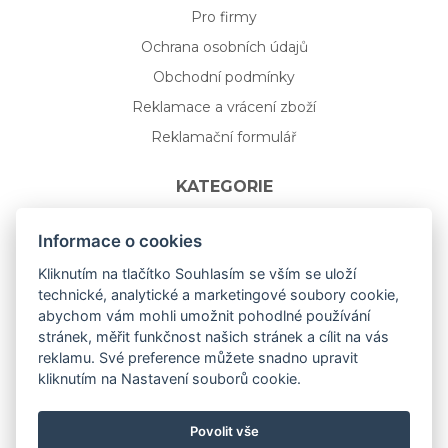
Pro firmy
Ochrana osobních údajů
Obchodní podmínky
Reklamace a vrácení zboží
Reklamační formulář
KATEGORIE
Nápojové sklo
Informace o cookies
Bydlení
Kliknutím na tlačítko Souhlasím se vším se uloží
technické, analytické a marketingové soubory cookie,
Dárkový poukaz na míru
abychom vám mohli umožnit pohodlné používání
Mystery box
stránek, měřit funkčnost našich stránek a cílit na vás
Kolekce
reklamu. Své preference můžete snadno upravit
kliknutím na Nastavení souborů cookie.
NOVÁ rozkvetlá KOLEKCE 🌸🌼
Povolit vše