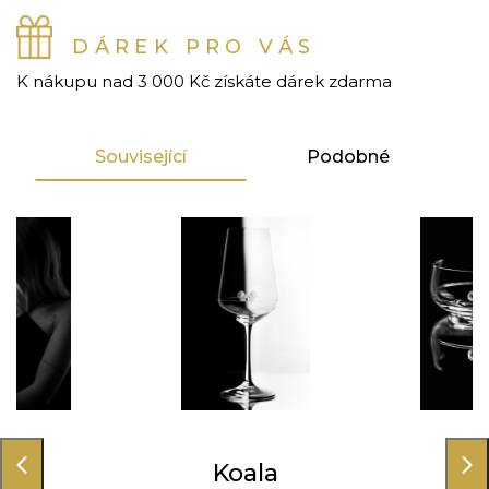
DÁREK PRO VÁS
K nákupu nad 3 000 Kč získáte dárek zdarma
Související
Podobné
ala
Koala
Ko