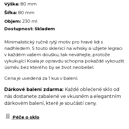
Výška:
80 mm
Šířka:
80 mm
Objem:
230 ml
Dostupnost:
Skladem
Minimalistický ručně rytý motiv pro hravé lidi s
nadhledem. S touto sklenicí na whisky si užijete legraci
v každém vašem doušku, tak neváhejte, protože
vykukující Koala je opravdu schopna pokaždé vykouzlit
úsměv, bez kterého by se život neobešel.
Cena je uvedená za 1 kus v balení.
Dárkové balení zdarma:
Každé oblečené sklo od
nás dostanete zabalené ve vkusném a elegantním
dárkovém balení, které je součástí ceny.
Péče o sklo