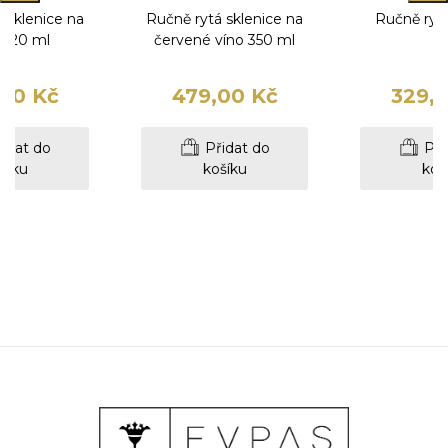
 sklenice na
Ručně rytá sklenice na
Ručně rytá
 420 ml
červené víno 350 ml
00 Kč
479,00 Kč
329,
idat do
Přidat do
Při
šíku
košíku
koš