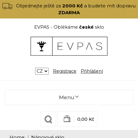
Objednejte ještě za
2000 Kč
a budete mít dopravu
ZDARMA
EVPAS - Oblékáme
české
sklo
Registrace
Přihlášení
Menu
0,00 Kč
Home
Nápojové sklo