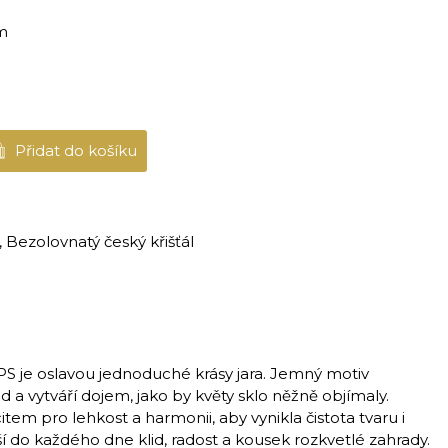
m
Přidat do košíku
 Bezolovnatý český křišťál
 je oslavou jednoduché krásy jara. Jemný motiv
 a vytváří dojem, jako by květy sklo něžně objímaly.
item pro lehkost a harmonii, aby vynikla čistota tvaru i
í do každého dne klid, radost a kousek rozkvetlé zahrady.