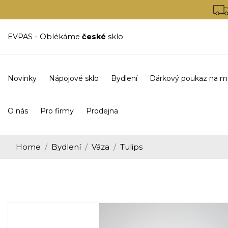
EVPAS - Oblékáme
české
sklo
Novinky
Nápojové sklo
Bydlení
Dárkový poukaz na m
O nás
Pro firmy
Prodejna
Home
Bydlení
Váza
Tulips