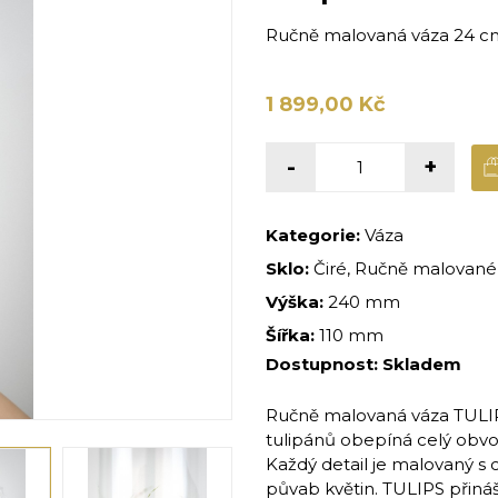
Ručně malovaná váza 24 c
1 899,00 Kč
-
+
Kategorie:
Váza
Sklo:
Čiré, Ručně malované,
Výška:
240 mm
Šířka:
110 mm
Dostupnost:
Skladem
Ručně malovaná váza TULIPS
tulipánů obepíná celý obvod
Každý detail je malovaný s c
půvab květin. TULIPS přináš