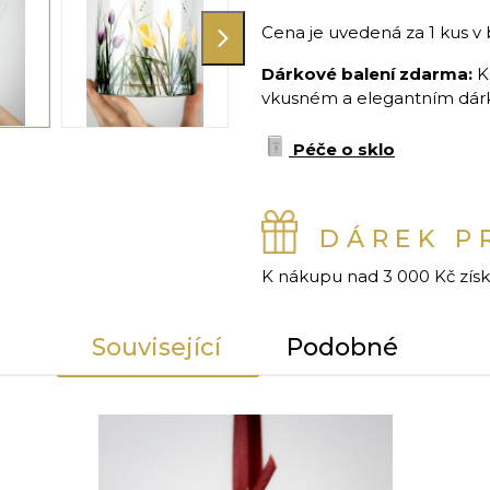
Cena je uvedená za 1 kus v 
Dárkové balení zdarma:
K
vkusném a elegantním dárko
Péče o sklo
DÁREK P
K nákupu nad 3 000 Kč zís
Související
Podobné