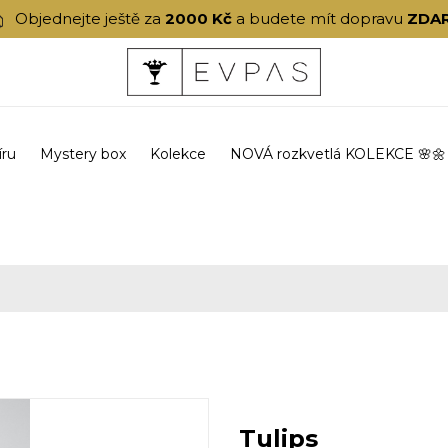
Objednejte ještě za
2000 Kč
a budete mít dopravu
ZDA
íru
Mystery box
Kolekce
NOVÁ rozkvetlá KOLEKCE 🌸🌼
Tulips