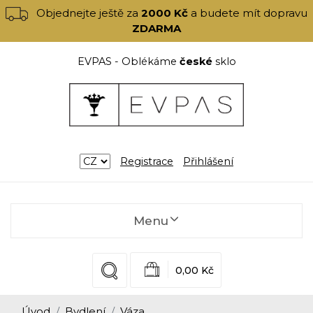
Objednejte ještě za
2000 Kč
a budete mít dopravu
ZDARMA
EVPAS - Oblékáme
české
sklo
Registrace
Přihlášení
Menu
0,00 Kč
Úvod
Bydlení
Váza