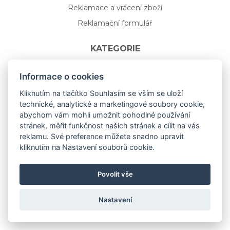
Reklamace a vrácení zboží
Reklamační formulář
KATEGORIE
Nápojové sklo
Informace o cookies
Bydlení
Kliknutím na tlačítko Souhlasím se vším se uloží
technické, analytické a marketingové soubory cookie,
Dárkový poukaz na míru
abychom vám mohli umožnit pohodlné používání
Mystery box
stránek, měřit funkčnost našich stránek a cílit na vás
Kolekce
reklamu. Své preference můžete snadno upravit
kliknutím na Nastavení souborů cookie.
NOVÁ rozkvetlá KOLEKCE 🌸🌼
Povolit vše
Nastavení
Copyright © 2019
aceit.cz
All Right Reserved.