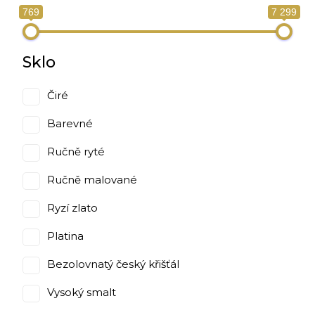
769
7 299
Sklo
Čiré
Barevné
Ručně ryté
Ručně malované
Ryzí zlato
Platina
Bezolovnatý český křišťál
Vysoký smalt