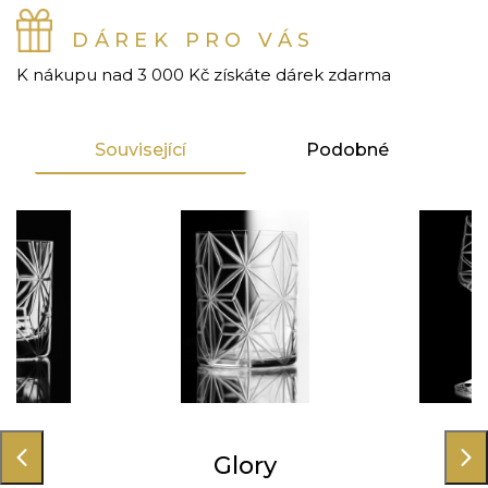
DÁREK PRO VÁS
K nákupu nad 3 000 Kč získáte dárek zdarma
Související
Podobné
ory
Glory
Gl