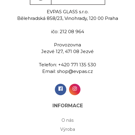
eat
Rowan
Ro
EVPAS GLASS s.r.o.
 sklenice na
Ručně rytá sklenice na
Ručně rytá 
Bělehradská 858/23, Vinohrady, 120 00 Praha
ké 200 ml
šampaňské 200 ml
šampaňsk
ičo: 212 08 964
00 Kč
599,00 Kč
Provozovna
Jezvé 127, 471 08 Jezvé
idat do
Přidat do
569,
šíku
košíku
Telefon:
+420 771 135 530
Email:
shop@evpas.cz
INFORMACE
O nás
Výroba