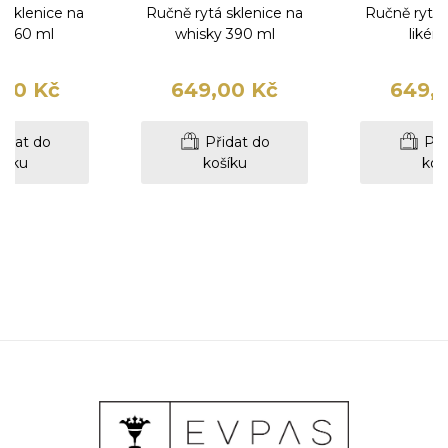
 sklenice na
Ručně rytá sklenice na
Ručně rytá 
ny 60 ml
whisky 390 ml
likér 
00 Kč
649,00 Kč
649,
idat do
Přidat do
Při
šíku
košíku
koš