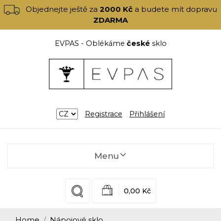
Objednejte ještě za
2000 Kč
a budete mít dopravu
ZDARMA
EVPAS - Oblékáme
české
sklo
Registrace
Přihlášení
Menu
0,00 Kč
Home
Nápojové sklo