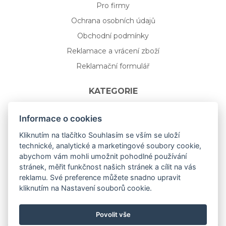
Pro firmy
Ochrana osobních údajů
Obchodní podmínky
Reklamace a vrácení zboží
Reklamační formulář
KATEGORIE
Nápojové sklo
Informace o cookies
Bydlení
Kliknutím na tlačítko Souhlasím se vším se uloží
technické, analytické a marketingové soubory cookie,
Dárkový poukaz na míru
abychom vám mohli umožnit pohodlné používání
Mystery box
stránek, měřit funkčnost našich stránek a cílit na vás
Kolekce
reklamu. Své preference můžete snadno upravit
kliknutím na Nastavení souborů cookie.
NOVÁ rozkvetlá KOLEKCE 🌸🌼
Povolit vše