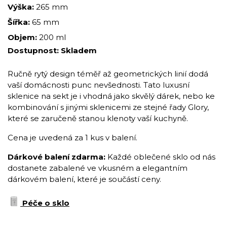
Výška:
265 mm
Šířka:
65 mm
Objem:
200 ml
Dostupnost:
Skladem
Ručně rytý design téměř až geometrických linií dodá
vaší domácnosti punc nevšednosti. Tato luxusní
sklenice na sekt je i vhodná jako skvělý dárek, nebo ke
kombinování s jinými sklenicemi ze stejné řady Glory,
které se zaručeně stanou klenoty vaší kuchyně.
Cena je uvedená za 1 kus v balení.
Dárkové balení zdarma:
Každé oblečené sklo od nás
dostanete zabalené ve vkusném a elegantním
dárkovém balení, které je součástí ceny.
Péče o sklo