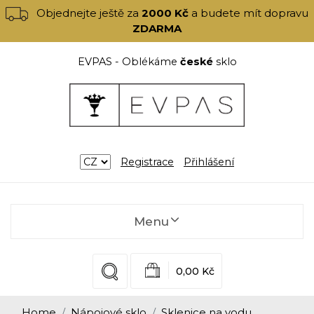
Objednejte ještě za
2000 Kč
a budete mít dopravu
ZDARMA
EVPAS - Oblékáme
české
sklo
Registrace
Přihlášení
Menu
0,00 Kč
Home
Nápojové sklo
Sklenice na vodu