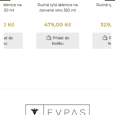
 sklenice na
Ručně rytá sklenice na
Ručně rytá
y 230 ml
červené víno 350 ml
00 Kč
479,00 Kč
329,
idat do
Přidat do
Při
šíku
košíku
koš