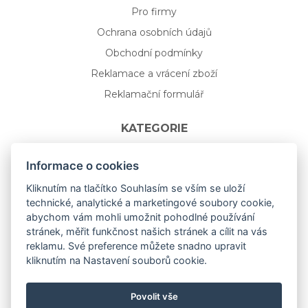
Pro firmy
Ochrana osobních údajů
Obchodní podmínky
Reklamace a vrácení zboží
Reklamační formulář
KATEGORIE
Nápojové sklo
Informace o cookies
Bydlení
Kliknutím na tlačítko Souhlasím se vším se uloží
technické, analytické a marketingové soubory cookie,
Dárkový poukaz na míru
abychom vám mohli umožnit pohodlné používání
Mystery box
stránek, měřit funkčnost našich stránek a cílit na vás
Kolekce
reklamu. Své preference můžete snadno upravit
kliknutím na Nastavení souborů cookie.
NOVÁ rozkvetlá KOLEKCE 🌸🌼
Povolit vše