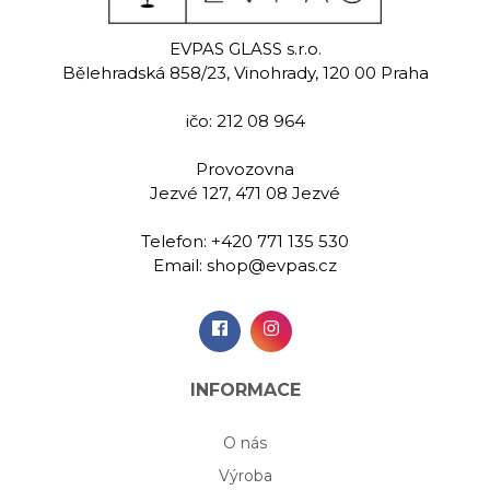
nda
Column
Pa
EVPAS GLASS s.r.o.
 sklenice na
Ručně rytá sklenice na
Ručně rytá 
Bělehradská 858/23, Vinohrady, 120 00 Praha
 420 ml
vodu 420 ml
vodu 4
ičo: 212 08 964
00 Kč
439,00 Kč
439,
Provozovna
Jezvé 127, 471 08 Jezvé
idat do
Přidat do
Při
šíku
košíku
koš
Telefon:
+420 771 135 530
Email:
shop@evpas.cz
INFORMACE
O nás
Výroba