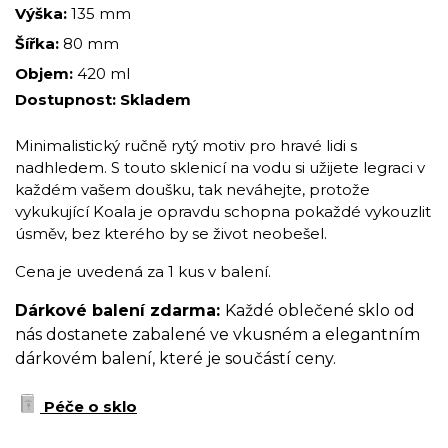
Výška:
135 mm
Šířka:
80 mm
Objem:
420 ml
Dostupnost:
Skladem
Minimalistický ručně rytý motiv pro hravé lidi s
nadhledem. S touto sklenicí na vodu si užijete legraci v
každém vašem doušku, tak neváhejte, protože
vykukující Koala je opravdu schopna pokaždé vykouzlit
úsměv, bez kterého by se život neobešel.
Cena je uvedená za 1 kus v balení.
Dárkové balení zdarma:
Každé oblečené sklo od
nás dostanete zabalené ve vkusném a elegantním
dárkovém balení, které je součástí ceny.
Péče o sklo