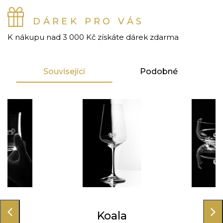
DÁREK PRO VÁS
K nákupu nad 3 000 Kč získáte dárek zdarma
Související
Podobné
ala
Koala
Ko