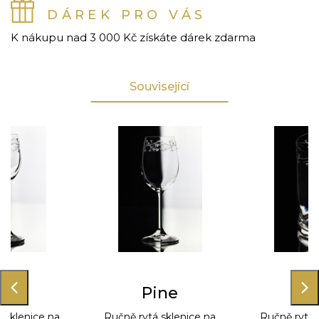
DÁREK PRO VÁS
K nákupu nad 3 000 Kč získáte dárek zdarma
Související
ine
Pine
Pi
 sklenice na
Ručně rytá sklenice na
Ručně rytá 