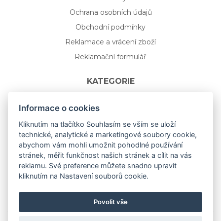
Ochrana osobních údajů
Obchodní podmínky
Reklamace a vrácení zboží
Reklamační formulář
KATEGORIE
Nápojové sklo
Informace o cookies
Bydlení
Kliknutím na tlačítko Souhlasím se vším se uloží
technické, analytické a marketingové soubory cookie,
Dárkový poukaz na míru
abychom vám mohli umožnit pohodlné používání
Mystery box
stránek, měřit funkčnost našich stránek a cílit na vás
Kolekce
reklamu. Své preference můžete snadno upravit
kliknutím na Nastavení souborů cookie.
NOVÁ rozkvetlá KOLEKCE 🌸🌼
Povolit vše