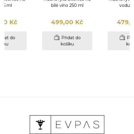
r 65 ml
bílé víno 250 ml
vodu 3
00 Kč
499,00 Kč
479,
idat do
Přidat do
Při
šíku
košíku
koš