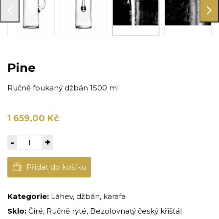
Pine
Ručně foukaný džbán 1500 ml
1 659,00 Kč
-
+
Přidat do košíku
Kategorie:
Láhev, džbán, karafa
Sklo:
Čiré, Ručně ryté, Bezolovnatý český křišťál