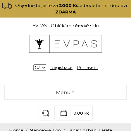
Objednejte ještě za
2000 Kč
a budete mít dopravu
ZDARMA
EVPAS - Oblékáme
české
sklo
Registrace
Přihlášení
Menu
0,00 Kč
Home
Nápojové sklo
Láhev, džbán, karafa