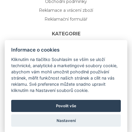
Obchodní podmínky
Reklamace a vrácení zboží
Reklamační formulář
KATEGORIE
Nápojové sklo
Informace o cookies
Bydlení
Kliknutím na tlačítko Souhlasím se vším se uloží
technické, analytické a marketingové soubory cookie,
Dárkový poukaz na míru
abychom vám mohli umožnit pohodlné používání
Mystery box
stránek, měřit funkčnost našich stránek a cílit na vás
Kolekce
reklamu. Své preference můžete snadno upravit
kliknutím na Nastavení souborů cookie.
NOVÁ rozkvetlá KOLEKCE 🌸🌼
Povolit vše
Nastavení
Copyright © 2019
aceit.cz
All Right Reserved.