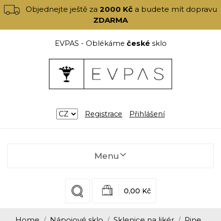
Objednejte ještě za
2000 Kč
a budete mít dopravu
ZDARMA
EVPAS - Oblékáme
české
sklo
Registrace
Přihlášení
Menu
0,00 Kč
Home
Nápojové sklo
Sklenice na likér
Pine