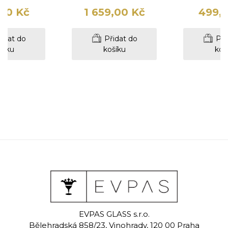
00 Kč
1 659,00 Kč
499,
idat do
Přidat do
Při
šíku
košíku
koš
eat
Evpas
Evpas 
EVPAS GLASS s.r.o.
 sklenice na
Ručně rytá sklenice na
Ručně rytá 
Bělehradská 858/23, Vinohrady, 120 00 Praha
r 65 ml
likér 60 ml
likér 