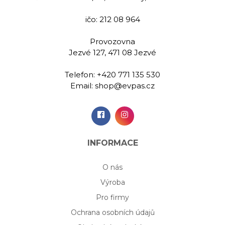
ičo: 212 08 964
00 Kč
1 199,00 Kč
1 299
Provozovna
Jezvé 127, 471 08 Jezvé
idat do
Přidat do
Při
šíku
košíku
koš
Telefon:
+420 771 135 530
Email:
shop@evpas.cz
INFORMACE
O nás
Výroba
Pro firmy
Ochrana osobních údajů