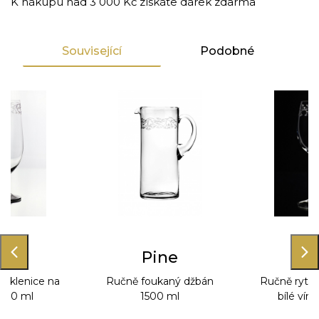
K nákupu nad 3 000 Kč získáte dárek zdarma
Související
Podobné
ine
Pine
Pi
 sklenice na
Ručně foukaný džbán
Ručně rytá 
 380 ml
1500 ml
bílé vín