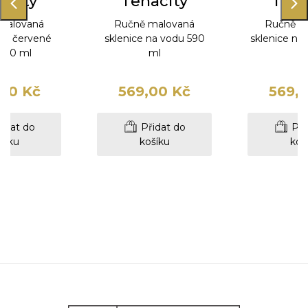
acity
Tenacity
Tena
malovaná
Ručně malovaná
Ručně m
 na červené
sklenice na vodu 590
sklenice na
 360 ml
ml
m
00 Kč
569,00 Kč
569,
idat do
Přidat do
Při
šíku
košíku
koš