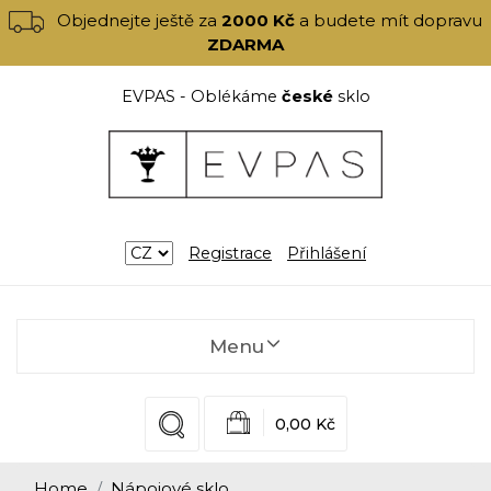
Objednejte ještě za
2000 Kč
a budete mít dopravu
ZDARMA
EVPAS - Oblékáme
české
sklo
Registrace
Přihlášení
Menu
0,00 Kč
Home
Nápojové sklo