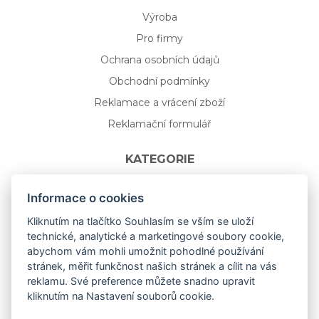
Výroba
Pro firmy
Ochrana osobních údajů
Obchodní podmínky
Reklamace a vrácení zboží
Reklamační formulář
KATEGORIE
Nápojové sklo
Informace o cookies
Bydlení
Kliknutím na tlačítko Souhlasím se vším se uloží
technické, analytické a marketingové soubory cookie,
Dárkový poukaz na míru
abychom vám mohli umožnit pohodlné používání
Mystery box
stránek, měřit funkčnost našich stránek a cílit na vás
Kolekce
reklamu. Své preference můžete snadno upravit
kliknutím na Nastavení souborů cookie.
NOVÁ rozkvetlá KOLEKCE 🌸🌼