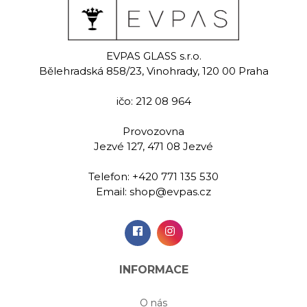
ht dark
Rowan
Jas
ean
EVPAS GLASS s.r.o.
Ručně rytá sklenice na
Ručně rytá 
Bělehradská 858/23, Vinohrady, 120 00 Praha
šampaňské 200 ml
šampaňsk
malovaná
na šampaňské
ičo: 212 08 964
0 ml
Provozovna
00 Kč
599,00 Kč
519,
Jezvé 127, 471 08 Jezvé
Telefon:
+420 771 135 530
idat do
Přidat do
Při
Email:
shop@evpas.cz
šíku
košíku
koš
INFORMACE
O nás