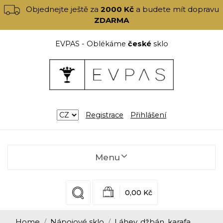
Objednejte ještě za
2000 Kč
a budete mít dopravu
ZDARMA
EVPAS - Oblékáme
české
sklo
Registrace
Přihlášení
Menu
0,00 Kč
Home
Nápojové sklo
Láhev, džbán, karafa