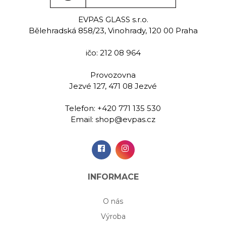
erfly
Tender
Ambi
EVPAS GLASS s.r.o.
na víno 1250
Dekantér na víno 1500
Dekantér na
Bělehradská 858/23, Vinohrady, 120 00 Praha
ml
ml
m
ičo: 212 08 964
,00 Kč
1 569,00 Kč
3 569
Provozovna
Jezvé 127, 471 08 Jezvé
idat do
Přidat do
Při
šíku
košíku
koš
Telefon:
+420 771 135 530
Email:
shop@evpas.cz
INFORMACE
O nás
Výroba