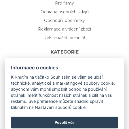
Pro firmy
Ochrana osobních údajů
Obchodní podmínky
Reklamace a vrácení zboží
Reklamační formulář
KATEGORIE
Nápojové sklo
Informace o cookies
Bydlení
Kliknutím na tlačítko Souhlasím se vším se uloží
technické, analytické a marketingové soubory cookie,
Dárkový poukaz na míru
abychom vám mohli umožnit pohodlné používání
Mystery box
stránek, měřit funkčnost našich stránek a cílit na vás
Kolekce
reklamu. Své preference můžete snadno upravit
kliknutím na Nastavení souborů cookie.
NOVÁ rozkvetlá KOLEKCE 🌸🌼
Povolit vše