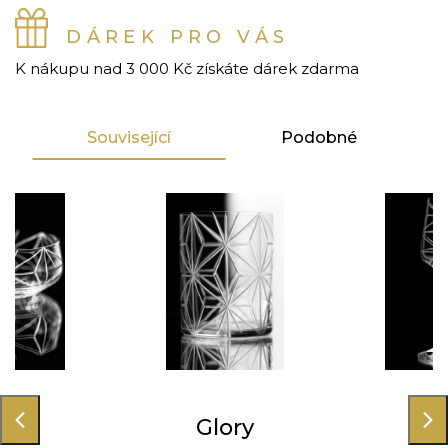
DÁREK PRO VÁS
K nákupu nad 3 000 Kč získáte dárek zdarma
Související
Podobné
ory
Glory
Gl