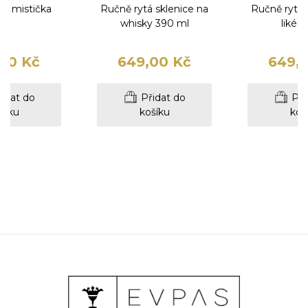
tá mistička
Ručně rytá sklenice na
Ručně rytá 
whisky 390 ml
likér 
00 Kč
649,00 Kč
649,
idat do
Přidat do
Při
šíku
košíku
koš