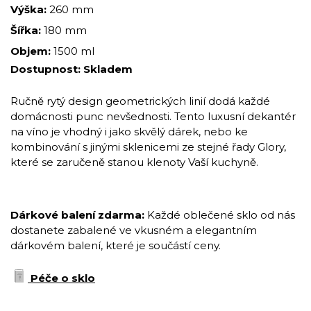
Výška:
260 mm
Šířka:
180 mm
Objem:
1500 ml
Dostupnost:
Skladem
Ručně rytý design geometrických linií dodá každé
domácnosti punc nevšednosti. Tento luxusní dekantér
na víno je vhodný i jako skvělý dárek, nebo ke
kombinování s jinými sklenicemi ze stejné řady Glory,
které se zaručeně stanou klenoty Vaší kuchyně.
Dárkové balení zdarma:
Každé oblečené sklo od nás
dostanete zabalené ve vkusném a elegantním
dárkovém balení, které je součástí ceny.
Péče o sklo