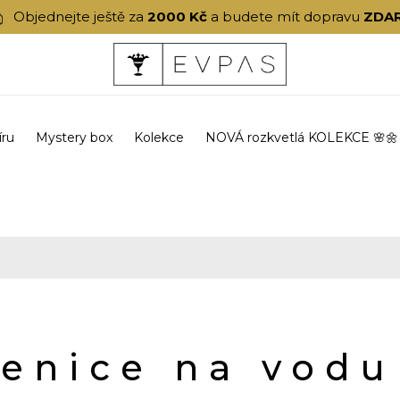
Objednejte ještě za
2000 Kč
a budete mít dopravu
ZDA
íru
Mystery box
Kolekce
NOVÁ rozkvetlá KOLEKCE 🌸🌼
lenice na vodu