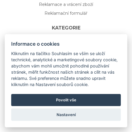
Reklamace a vrácení zboží
Reklamační formulář
KATEGORIE
Nápojové sklo
Informace o cookies
Bydlení
Kliknutím na tlačítko Souhlasím se vším se uloží
technické, analytické a marketingové soubory cookie,
Dárkový poukaz na míru
abychom vám mohli umožnit pohodlné používání
Mystery box
stránek, měřit funkčnost našich stránek a cílit na vás
Kolekce
reklamu. Své preference můžete snadno upravit
kliknutím na Nastavení souborů cookie.
NOVÁ rozkvetlá KOLEKCE 🌸🌼
Povolit vše
Nastavení
Copyright © 2019
aceit.cz
All Right Reserved.