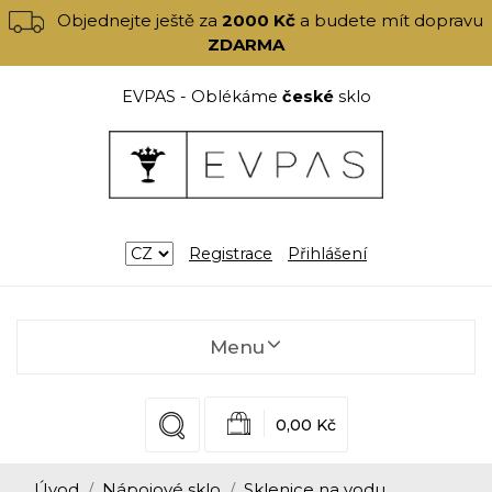
Objednejte ještě za
2000 Kč
a budete mít dopravu
ZDARMA
EVPAS - Oblékáme
české
sklo
Registrace
Přihlášení
Menu
0,00 Kč
Úvod
Nápojové sklo
Sklenice na vodu